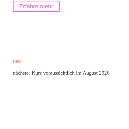
Erfahre mehr
neu
nächster Kurs voraussichtlich im August 2026
‚Farbschattierungen in der Schwangerschaft‘
…entspannt und kreativ in der
Schwangerschaft