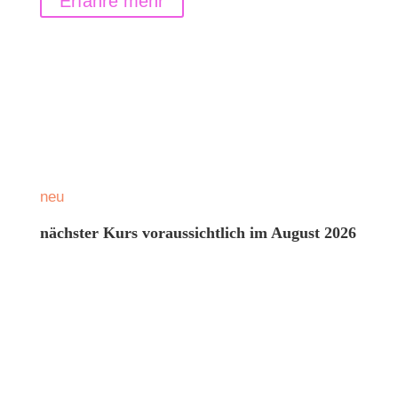
Erfahre mehr
neu
nächster Kurs voraussichtlich im August 2026
‚Farbschattierungen in der Schwangerschaft‘
…entspannt und kreativ in der
Schwangerschaft