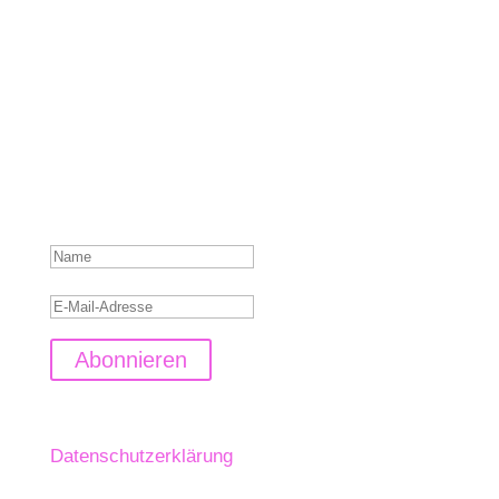
Hier bekommst regelmäßig Updates, Infos,
Einblicke und Ausblicke, was es Neues bei mir
und in der Welt der Kunsttherapie gibt.
Meld' dich gleich an!
Danke für dein Interesse.
Weiter gehts in deinem
Postfach
Abonnieren
Detaillierte Informationen zum Umgang mit
Nutzerdaten findest Du in meiner
Datenschutzerklärung
.