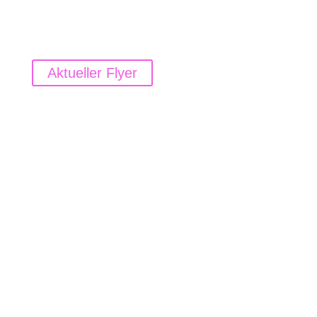
Aktueller Flyer
Newsletter – bleib‘ auf dem Laufenden…
farbpARTikel-Newsletter
Verpasse keine Angebote, Workshops oder
Inspirationen von mir...