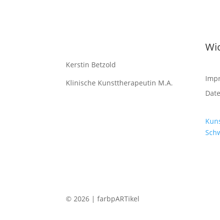
Wic
Kerstin Betzold
Imp
Klinische Kunsttherapeutin M.A.
Dat
Kuns
Sch
© 2026 | farbpARTikel